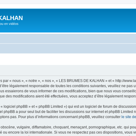
KALHAN
 ou en vidéos
ar « nous », « notre », « nos », « LES BRUMES DE KALHAN » et « http://www.la
 d’être légalement responsable de toutes les conditions suivantes, veuillez ne p
us essaierons de vous informer de ces modifications, bien que nous vous conseillon
des modifications aient été effectuées, vous acceptez d’être légalement responsa
 logiciel phpBB » et « phpBB Limited ») qui est un logiciel de forum de discussio
iel phpBB a pour seul but de faciliter les discussions sur internet et phpBB Limit
ptons pas. Pour plus d’informations concernant phpBB, veuillez consulter
le site 
obscène, vulgaire, diffamatoire, choquant, menaçant, pornographique, etc. qui pourr
encore la loi internationale. Si vous ne respectez pas ces dispositions, vous vo