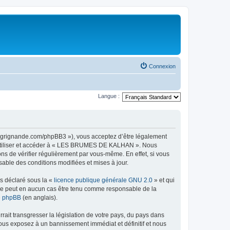
Connexion
Langue :
grignande.com/phpBB3 »), vous acceptez d’être légalement
as utiliser et accéder à « LES BRUMES DE KALHAN ». Nous
s de vérifier régulièrement par vous-même. En effet, si vous
ble des conditions modifiées et mises à jour.
ns déclaré sous la «
licence publique générale GNU 2.0
» et qui
ed ne peut en aucun cas être tenu comme responsable de la
de phpBB
(en anglais).
ait transgresser la législation de votre pays, du pays dans
us exposez à un bannissement immédiat et définitif et nous