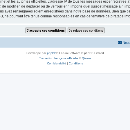
ernet et les autorités officielles. L’adresse IP de tous les messages est enregistrée
de modifier, de déplacer ou de verrouiller n’importe quel sujet et message à n’im
vous avez renseignées soient enregistrées dans notre base de données. Bien que ces
ne pourront être tenus comme responsables en cas de tentative de piratage inf
Nous
Développé par
phpBB
® Forum Software © phpBB Limited
Traduction française officielle
©
Qiaeru
Confidentialité
|
Conditions